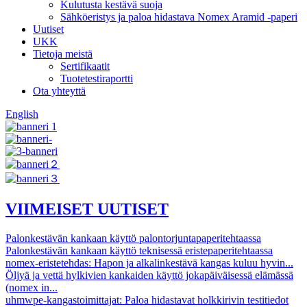
Kulutusta kestävä suoja
Sähköeristys ja paloa hidastava Nomex Aramid -paperi
Uutiset
UKK
Tietoja meistä
Sertifikaatit
Tuotetestiraportti
Ota yhteyttä
English
VIIMEISET UUTISET
Palonkestävän kankaan käyttö palontorjuntapaperitehtaassa
Palonkestävän kankaan käyttö teknisessä eristepaperitehtaassa
nomex-eristetehdas: Hapon ja alkalinkestävä kangas kuluu hyvin...
Öljyä ja vettä hylkivien kankaiden käyttö jokapäiväisessä elämässä
(nomex in...
uhmwpe-kangastoimittajat: Paloa hidastavat holkkirivin testitiedot