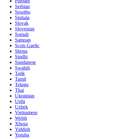
Punjabi
Serbian
Sesotho
Sinhala
Slovak
Slovenian
Somali
Samoan
Scots Gaelic
Shona
Sindhi
Sundanese
Swahili
Tajik
Tamil
Telugu
Thai
Ukrainian
Urdu
Uzbek
Vietnamese
Welsh
Xhosa
Yiddish
Yoruba