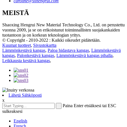
caroline@sxhengrui.com
MEISTÄ
Shaoxing Hengrui New Material Technology Co., Ltd. on perustettu
vuonna 2009, ja se on erikoistunut toiminnallisten suojakankaiden
tuotantoon ja on korkean teknologian yritys.
© Copyright - 2010-2022 : Kaikki oikeudet pidätetään.
Kuumat tuotteet
,
Sivustokartta
Lämmönkestävä kangas
,
Paloa hidastava kangas
,
Lämmönkestävä
kangas
,
Palonkestävä kangas
,
Lämmönkestävä kangas pihalla
,
Leikkausta kestävä kangas
,
Lähetä Sähköposti
x
Paina Enter etsiäksesi tai ESC
sulkeaksesi
English
French