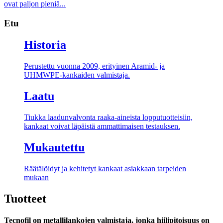
ovat paljon pieniä...
Etu
Historia
Perustettu vuonna 2009, erityinen Aramid- ja
UHMWPE-kankaiden valmistaja.
Laatu
Tiukka laadunvalvonta raaka-aineista lopputuotteisiin,
kankaat voivat läpäistä ammattimaisen testauksen.
Mukautettu
Räätälöidyt ja kehitetyt kankaat asiakkaan tarpeiden
mukaan
Tuotteet
Tecnofil on metallilankojen valmistaja, jonka hiilipitoisuus on