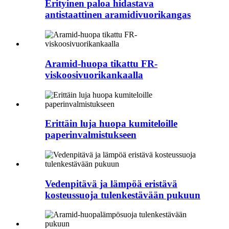
Erityinen paloa hidastava
antistaattinen aramidivuorikangas
Aramid-huopa tikattu FR-
viskoosivuorikankaalla
Erittäin luja huopa kumiteloille
paperinvalmistukseen
Vedenpitävä ja lämpöä eristävä
kosteussuoja tulenkestävään pukuun