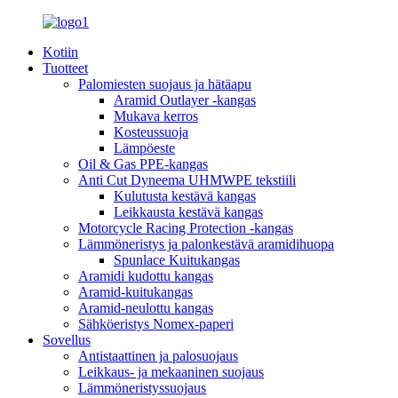
Kotiin
Tuotteet
Palomiesten suojaus ja hätäapu
Aramid Outlayer -kangas
Mukava kerros
Kosteussuoja
Lämpöeste
Oil & Gas PPE-kangas
Anti Cut Dyneema UHMWPE tekstiili
Kulutusta kestävä kangas
Leikkausta kestävä kangas
Motorcycle Racing Protection -kangas
Lämmöneristys ja palonkestävä aramidihuopa
Spunlace Kuitukangas
Aramidi kudottu kangas
Aramid-kuitukangas
Aramid-neulottu kangas
Sähköeristys Nomex-paperi
Sovellus
Antistaattinen ja palosuojaus
Leikkaus- ja mekaaninen suojaus
Lämmöneristyssuojaus