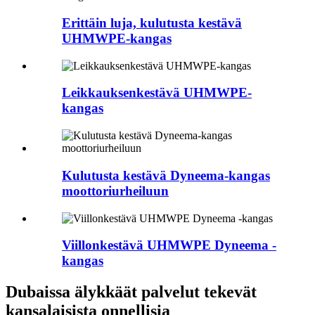
Erittäin luja, kulutusta kestävä
UHMWPE-kangas
Leikkauksenkestävä UHMWPE-
kangas
Kulutusta kestävä Dyneema-kangas
moottoriurheiluun
Viillonkestävä UHMWPE Dyneema -
kangas
Dubaissa älykkäät palvelut tekevät
kansalaisista onnellisia