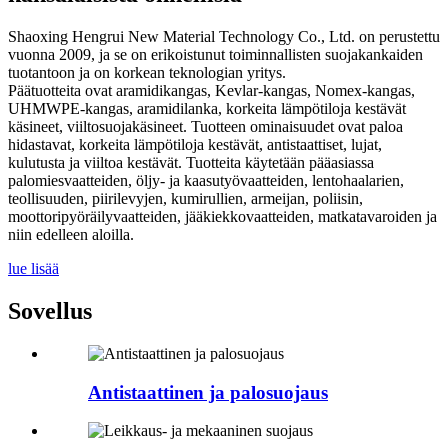
Shaoxing Hengrui New Material Technology Co., Ltd. on perustettu
vuonna 2009, ja se on erikoistunut toiminnallisten suojakankaiden
tuotantoon ja on korkean teknologian yritys.
Päätuotteita ovat aramidikangas, Kevlar-kangas, Nomex-kangas,
UHMWPE-kangas, aramidilanka, korkeita lämpötiloja kestävät
käsineet, viiltosuojakäsineet. Tuotteen ominaisuudet ovat paloa
hidastavat, korkeita lämpötiloja kestävät, antistaattiset, lujat,
kulutusta ja viiltoa kestävät. Tuotteita käytetään pääasiassa
palomiesvaatteiden, öljy- ja kaasutyövaatteiden, lentohaalarien,
teollisuuden, piirilevyjen, kumirullien, armeijan, poliisin,
moottoripyöräilyvaatteiden, jääkiekkovaatteiden, matkatavaroiden ja
niin edelleen aloilla.
lue lisää
Sovellus
Antistaattinen ja palosuojaus