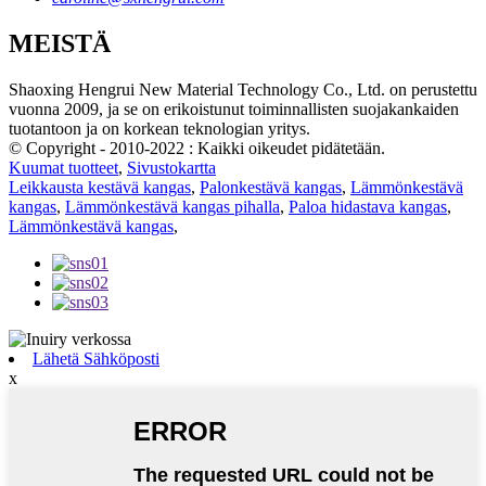
MEISTÄ
Shaoxing Hengrui New Material Technology Co., Ltd. on perustettu
vuonna 2009, ja se on erikoistunut toiminnallisten suojakankaiden
tuotantoon ja on korkean teknologian yritys.
© Copyright - 2010-2022 : Kaikki oikeudet pidätetään.
Kuumat tuotteet
,
Sivustokartta
Leikkausta kestävä kangas
,
Palonkestävä kangas
,
Lämmönkestävä
kangas
,
Lämmönkestävä kangas pihalla
,
Paloa hidastava kangas
,
Lämmönkestävä kangas
,
Lähetä Sähköposti
x