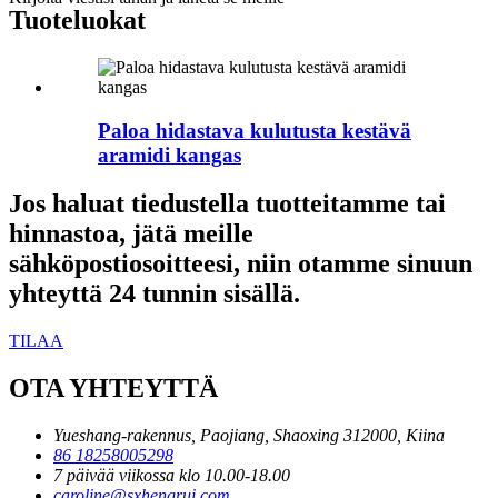
Tuoteluokat
Paloa hidastava kulutusta kestävä
aramidi kangas
Jos haluat tiedustella tuotteitamme tai
hinnastoa, jätä meille
sähköpostiosoitteesi, niin otamme sinuun
yhteyttä 24 tunnin sisällä.
TILAA
OTA YHTEYTTÄ
Yueshang-rakennus, Paojiang, Shaoxing 312000, Kiina
86 18258005298
7 päivää viikossa klo 10.00-18.00
caroline@sxhengrui.com