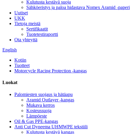
Kulutusta kestävä suoja
Sähköeristys ja paloa hidastava Nomex Aramid -paperi
Uutiset
UKK
Tietoja meistä
Sertifikaatit
Tuotetestiraportti
Ota yhteyttä
English
Kotiin
Tuotteet
Motorcycle Racing Protection -kangas
Luokat
Palomiesten suojaus ja hätäapu
Aramid Outlayer -kangas
Mukava kerros
Kosteussuoja
Lämpöeste
Oil & Gas PPE-kangas
Anti Cut Dyneema UHMWPE tekstiili
Kulutusta kestävä kangas