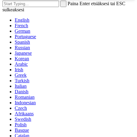
Paina Enter etsiäksesi tai ESC
sulkeaksesi
English
French
German
Portuguese
Spanish
Russian
Japanese
Korean
Arabic
Irish
Greek
Turkish
Italian
Danish
Romanian
Indonesian
Czech
Afrikaans
Swedish
Polish
Basque
Catalan