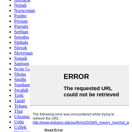
Nepali
Norwegian
Pashto
Persian
Punjabi
Serbian
Sesotho
Sinhala
Slovak
Slovenian
Somali
Samoan
Scots Gaelic
Shona
Sindhi
Sundanese
Swahili
Tajik
Tamil
Telugu
Thai
Ukrainian
Urdu
Uzbek