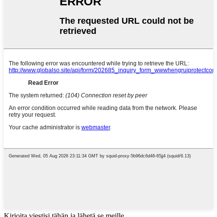
Kirjoita viestisi tähän ja lähetä se meille