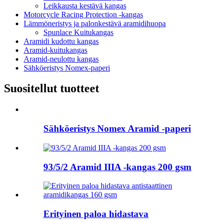
Leikkausta kestävä kangas
Motorcycle Racing Protection -kangas
Lämmöneristys ja palonkestävä aramidihuopa
Spunlace Kuitukangas
Aramidi kudottu kangas
Aramid-kuitukangas
Aramid-neulottu kangas
Sähköeristys Nomex-paperi
Suositellut tuotteet
Sähköeristys Nomex Aramid -paperi
93/5/2 Aramid IIIA -kangas 200 gsm
Erityinen paloa hidastava