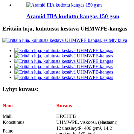
Aramid IIIA kudottu kangas 150 gsm
Erittäin luja, kulutusta kestävä UHMWPE-kangas
Lyhyt kuvaus:
Nimi
Kuvaus
Malli
HRCHFB
Koostumus
UHMWPE, viskoosi, (elastaani)
12 unssia/yd²- 406 g/m², 14,2
Paino
unssia/yd²- 480 g/m²