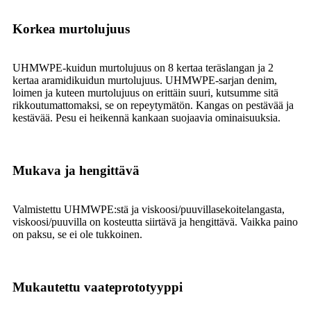
Korkea murtolujuus
UHMWPE-kuidun murtolujuus on 8 kertaa teräslangan ja 2
kertaa aramidikuidun murtolujuus. UHMWPE-sarjan denim,
loimen ja kuteen murtolujuus on erittäin suuri, kutsumme sitä
rikkoutumattomaksi, se on repeytymätön. Kangas on pestävää ja
kestävää. Pesu ei heikennä kankaan suojaavia ominaisuuksia.
Mukava ja hengittävä
Valmistettu UHMWPE:stä ja viskoosi/puuvillasekoitelangasta,
viskoosi/puuvilla on kosteutta siirtävä ja hengittävä. Vaikka paino
on paksu, se ei ole tukkoinen.
Mukautettu vaateprototyyppi